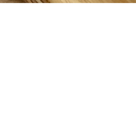
Bij TMcreations geloven we in het belang van
ambachtelijk vakmanschap en duurzaamheid. Door
handgemaakte houten items en bijenwas kaarsen
aan te bieden, streven we ernaar om onze klanten
te verrassen met authentieke en milieuvriendelijke
producten. Als de klant een suggestie of idee heeft,
luisteren wij daar graag naar en kijken we naar de
mogelijkheden.